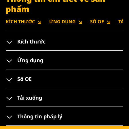
phẩm
KÍCH THƯỚC
ỨNG DỤNG
SỐ OE
TẢI
Kích thước
Ứng dụng
Số OE
Tải xuống
Thông tin pháp lý