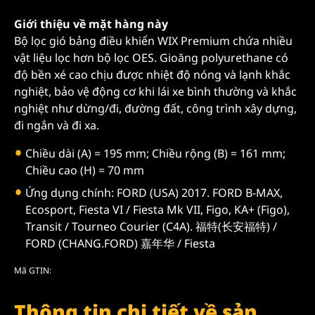
Giới thiệu về mặt hàng này
Bộ lọc gió bảng điều khiển WIX Premium chứa nhiều
vật liệu lọc hơn bộ lọc OES. Gioăng polyurethane có
độ bền xé cao chịu được nhiệt độ nóng và lạnh khắc
nghiệt, bảo vệ động cơ khi lái xe bình thường và khắc
nghiệt như dừng/đi, đường đất, công trình xây dựng,
đi ngắn và đi xa.
Chiều dài (A) = 195 mm; Chiều rộng (B) = 161 mm;
Chiều cao (H) = 70 mm
Ứng dụng chính: FORD (USA) 2017. FORD B-MAX,
Ecosport, Fiesta VI / Fiesta Mk VII, Figo, KA+ (Figo),
Transit / Tourneo Courier (C4A). 福特(长安福特) /
FORD (CHANG.FORD) 嘉年华 / Fiesta
Mã GTIN:
Thông tin chi tiết về sản