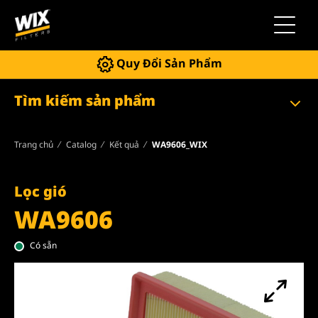
Chuyển 
Quy Đổi Sản Phẩm
Tìm kiếm sản phẩm
Trang chủ
Catalog
Kết quả
WA9606_WIX
Lọc gió
WA9606
Có sẵn