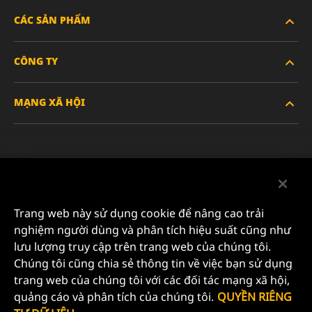
CÁC SẢN PHẨM
CÔNG TY
XE HẠNG NẶNG
MẠNG XÃ HỘI
XE HÀNH KHÁCH VÀ XE TẢI NHẸ
VỀ CHÚNG TÔI
LỌC CÔNG NGHIỆP
TÀI NGUYÊN
Facebook
SẢN PHẨM ĐUA XE
LIÊN HỆ
Instagram
Trang web này sử dụng cookie để nâng cao trải
SỰ NGHIỆP
nghiệm người dùng và phân tích hiệu suất cũng như
YouTube
lưu lượng truy cập trên trang web của chúng tôi.
QUYỀN RIÊNG TƯ DỮ LIỆU
Chúng tôi cũng chia sẻ thông tin về việc bạn sử dụng
MANN+HUMMEL FILTER TECHNOLOGY (S.E.A.) PTE
trang web của chúng tôi với các đối tác mạng xã hội,
LTD
THÔNG BÁO PHÁP LÝ
quảng cáo và phân tích của chúng tôi.
QUYỀN RIÊNG
23 Rochester Park