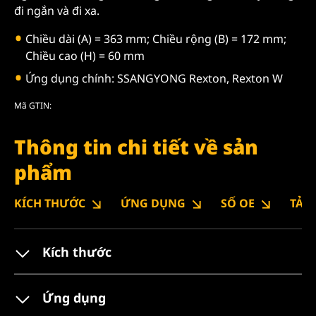
đi ngắn và đi xa.
Chiều dài (A) = 363 mm; Chiều rộng (B) = 172 mm;
Chiều cao (H) = 60 mm
Ứng dụng chính: SSANGYONG Rexton, Rexton W
Mã GTIN:
Thông tin chi tiết về sản
phẩm
KÍCH THƯỚC
ỨNG DỤNG
SỐ OE
TẢI
Kích thước
Ứng dụng