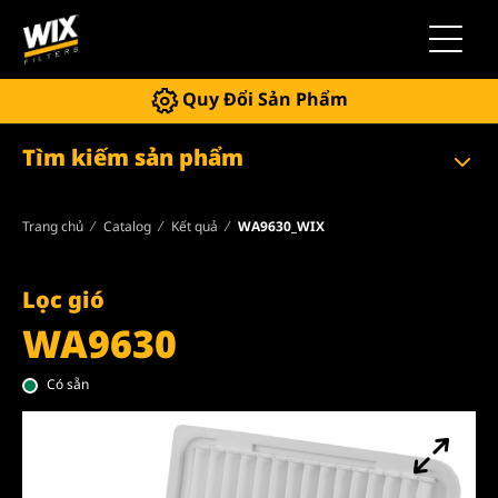
Chuyển 
Quy Đổi Sản Phẩm
Tìm kiếm sản phẩm
Trang chủ
Catalog
Kết quả
WA9630_WIX
Lọc gió
WA9630
Có sẵn