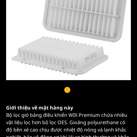
Giới thiệu về mặt hàng này
Bộ lọc gió bảng điều khiển WIX Premium chứa nhiều
vật liệu lọc hơn bộ lọc OES. Gioăng polyurethane có
độ bền xé cao chịu được nhiệt độ nóng và lạnh khắc
nghiệt, bảo vệ động cơ khi lái xe bình thường và khắc