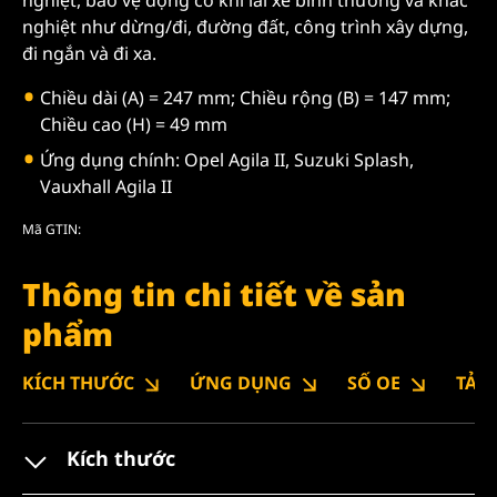
nghiệt như dừng/đi, đường đất, công trình xây dựng,
đi ngắn và đi xa.
Chiều dài (A) = 247 mm; Chiều rộng (B) = 147 mm;
Chiều cao (H) = 49 mm
Ứng dụng chính: Opel Agila II, Suzuki Splash,
Vauxhall Agila II
Mã GTIN:
Thông tin chi tiết về sản
phẩm
KÍCH THƯỚC
ỨNG DỤNG
SỐ OE
TẢI
Kích thước