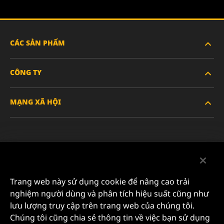
CÁC SẢN PHẨM
CÔNG TY
XE HẠNG NẶNG
MẠNG XÃ HỘI
XE HÀNH KHÁCH VÀ XE TẢI NHẸ
VỀ CHÚNG TÔI
LỌC CÔNG NGHIỆP
TÀI NGUYÊN
Facebook
SẢN PHẨM ĐUA XE
LIÊN HỆ
Instagram
Trang web này sử dụng cookie để nâng cao trải
SỰ NGHIỆP
nghiệm người dùng và phân tích hiệu suất cũng như
YouTube
lưu lượng truy cập trên trang web của chúng tôi.
QUYỀN RIÊNG TƯ DỮ LIỆU
Chúng tôi cũng chia sẻ thông tin về việc bạn sử dụng
MANN+HUMMEL FILTER TECHNOLOGY (S.E.A.) PTE