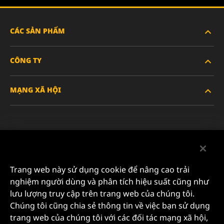
CÁC SẢN PHẨM
CÔNG TY
XE HẠNG NẶNG
MẠNG XÃ HỘI
XE HÀNH KHÁCH VÀ XE TẢI NHẸ
VỀ CHÚNG TÔI
LỌC CÔNG NGHIỆP
TÀI NGUYÊN
Facebook
SẢN PHẨM ĐUA XE
LIÊN HỆ
Instagram
Trang web này sử dụng cookie để nâng cao trải
SỰ NGHIỆP
nghiệm người dùng và phân tích hiệu suất cũng như
YouTube
lưu lượng truy cập trên trang web của chúng tôi.
QUYỀN RIÊNG TƯ DỮ LIỆU
Chúng tôi cũng chia sẻ thông tin về việc bạn sử dụng
MANN+HUMMEL FILTER TECHNOLOGY (S.E.A.) PTE
trang web của chúng tôi với các đối tác mạng xã hội,
LTD