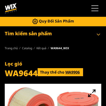
Chuyển 
Quy Đổi Sản Phẩm
Tìm kiếm sản phẩm
Trang chủ
Catalog
Kết quả
WA9644_WIX
Lọc gió
WA9644
Thay thế cho
WA9906