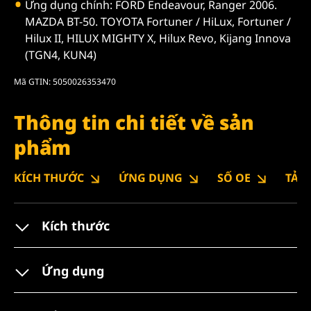
Ứng dụng chính: FORD Endeavour, Ranger 2006.
MAZDA BT-50. TOYOTA Fortuner / HiLux, Fortuner /
Hilux II, HILUX MIGHTY X, Hilux Revo, Kijang Innova
(TGN4, KUN4)
Mã GTIN: 5050026353470
Thông tin chi tiết về sản
phẩm
KÍCH THƯỚC
ỨNG DỤNG
SỐ OE
TẢI
Kích thước
Ứng dụng