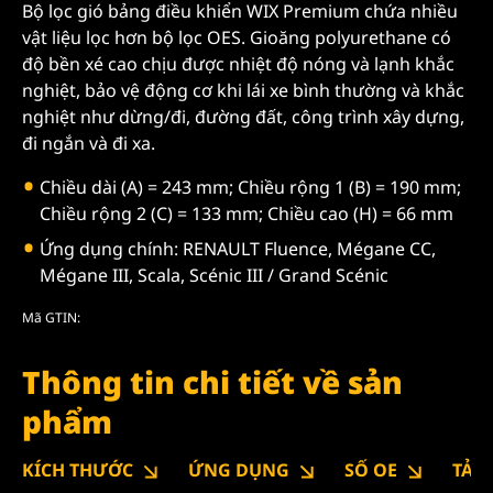
Bộ lọc gió bảng điều khiển WIX Premium chứa nhiều
vật liệu lọc hơn bộ lọc OES. Gioăng polyurethane có
độ bền xé cao chịu được nhiệt độ nóng và lạnh khắc
nghiệt, bảo vệ động cơ khi lái xe bình thường và khắc
nghiệt như dừng/đi, đường đất, công trình xây dựng,
đi ngắn và đi xa.
Chiều dài (A) = 243 mm; Chiều rộng 1 (B) = 190 mm;
Chiều rộng 2 (C) = 133 mm; Chiều cao (H) = 66 mm
Ứng dụng chính: RENAULT Fluence, Mégane CC,
Mégane III, Scala, Scénic III / Grand Scénic
Mã GTIN:
Thông tin chi tiết về sản
phẩm
KÍCH THƯỚC
ỨNG DỤNG
SỐ OE
TẢI