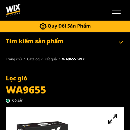
Chuyển 
Quy Đổi Sản Phẩm
Tìm kiếm sản phẩm
Trang chủ
Catalog
Kết quả
WA9655_WIX
Lọc gió
WA9655
Có sẵn