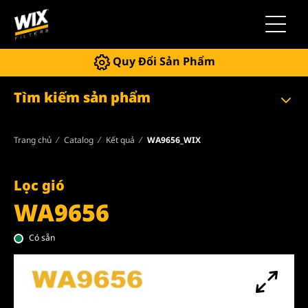
Chuyển 
Quy Đổi Sản Phẩm
Tìm kiếm sản phẩm
Trang chủ
Catalog
Kết quả
WA9656_WIX
Lọc gió
WA9656
Có sẵn