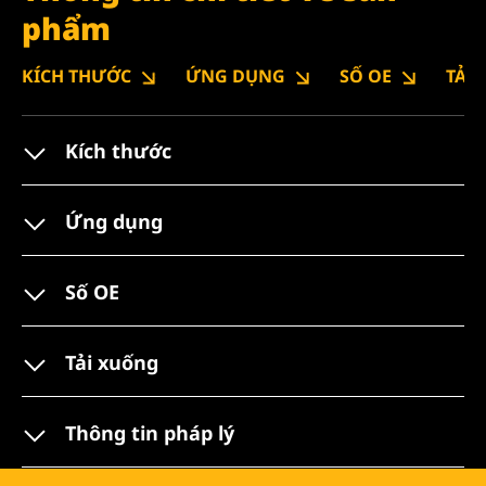
phẩm
KÍCH THƯỚC
ỨNG DỤNG
SỐ OE
TẢI
Kích thước
Ứng dụng
Số OE
Tải xuống
Thông tin pháp lý