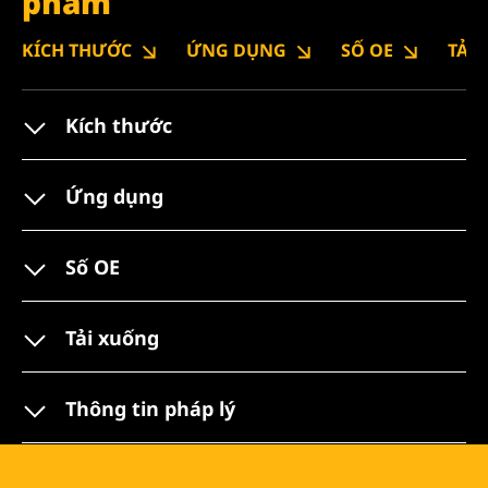
phẩm
KÍCH THƯỚC
ỨNG DỤNG
SỐ OE
TẢI
Kích thước
Ứng dụng
Số OE
Tải xuống
Thông tin pháp lý