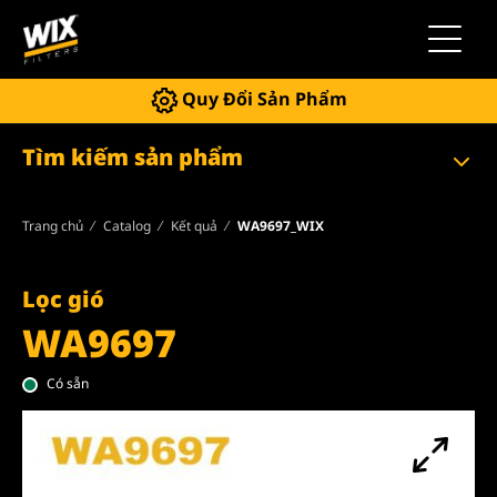
Chuyển 
Quy Đổi Sản Phẩm
Tìm kiếm sản phẩm
Trang chủ
Catalog
Kết quả
WA9697_WIX
Lọc gió
WA9697
Có sẵn