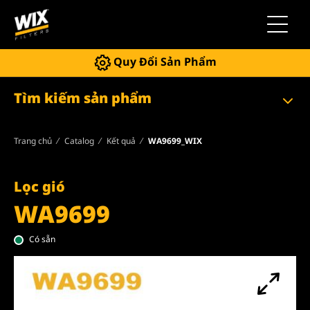
Chuyển 
Quy Đổi Sản Phẩm
Tìm kiếm sản phẩm
Trang chủ
Catalog
Kết quả
WA9699_WIX
Lọc gió
WA9699
Có sẵn