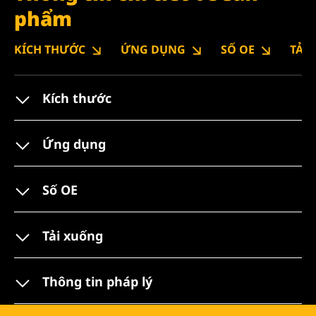
phẩm
KÍCH THƯỚC
ỨNG DỤNG
SỐ OE
TẢI
Kích thước
Ứng dụng
Số OE
Tải xuống
Thông tin pháp lý