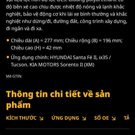
độ bền xé cao chịu được nhiệt độ nóng và lạnh khắc
nghiệt, bảo vệ động cơ khi lái xe bình thường và khắc
nghiệt như dừng/đi, đường đất, công trình xây dựng,
đi ngắn và đi xa.
Chiều dài (A) = 277 mm; Chiều rộng (B) = 196 mm;
Chiều cao (H) = 42 mm
Ứng dụng chính: HYUNDAI Santa Fé II, ix35 /
Tucson. KIA MOTORS Sorento II (XM)
Mã GTIN:
Thông tin chi tiết về sản
phẩm
KÍCH THƯỚC
ỨNG DỤNG
SỐ OE
TẢI