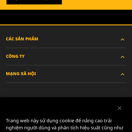
CÁC SẢN PHẨM
CÔNG TY
XE HẠNG NẶNG
MẠNG XÃ HỘI
XE HÀNH KHÁCH VÀ XE TẢI NHẸ
VỀ CHÚNG TÔI
LỌC CÔNG NGHIỆP
TÀI NGUYÊN
Facebook
SẢN PHẨM ĐUA XE
LIÊN HỆ
Instagram
Trang web này sử dụng cookie để nâng cao trải
SỰ NGHIỆP
nghiệm người dùng và phân tích hiệu suất cũng như
YouTube