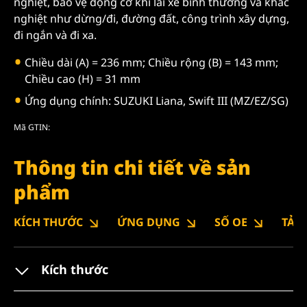
nghiệt, bảo vệ động cơ khi lái xe bình thường và khắc
nghiệt như dừng/đi, đường đất, công trình xây dựng,
đi ngắn và đi xa.
Chiều dài (A) = 236 mm; Chiều rộng (B) = 143 mm;
Chiều cao (H) = 31 mm
Ứng dụng chính: SUZUKI Liana, Swift III (MZ/EZ/SG)
Mã GTIN:
Thông tin chi tiết về sản
phẩm
KÍCH THƯỚC
ỨNG DỤNG
SỐ OE
TẢI
Kích thước