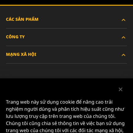
CÁC SẢN PHẨM
CÔNG TY
XE HẠNG NẶNG
MẠNG XÃ HỘI
XE HÀNH KHÁCH VÀ XE TẢI NHẸ
VỀ CHÚNG TÔI
LỌC CÔNG NGHIỆP
TÀI NGUYÊN
Facebook
SẢN PHẨM ĐUA XE
LIÊN HỆ
Instagram
Trang web này sử dụng cookie để nâng cao trải
SỰ NGHIỆP
nghiệm người dùng và phân tích hiệu suất cũng như
YouTube
lưu lượng truy cập trên trang web của chúng tôi.
QUYỀN RIÊNG TƯ DỮ LIỆU
Chúng tôi cũng chia sẻ thông tin về việc bạn sử dụng
MANN+HUMMEL FILTER TECHNOLOGY (S.E.A.) PTE
trang web của chúng tôi với các đối tác mạng xã hội,
LTD