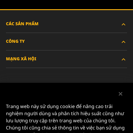
CÁC SẢN PHẨM
CÔNG TY
XE HẠNG NẶNG
MẠNG XÃ HỘI
XE HÀNH KHÁCH VÀ XE TẢI NHẸ
VỀ CHÚNG TÔI
LỌC CÔNG NGHIỆP
TÀI NGUYÊN
Facebook
SẢN PHẨM ĐUA XE
LIÊN HỆ
Instagram
Trang web này sử dụng cookie để nâng cao trải
SỰ NGHIỆP
nghiệm người dùng và phân tích hiệu suất cũng như
YouTube
lưu lượng truy cập trên trang web của chúng tôi.
QUYỀN RIÊNG TƯ DỮ LIỆU
Chúng tôi cũng chia sẻ thông tin về việc bạn sử dụng
MANN+HUMMEL FILTER TECHNOLOGY (S.E.A.) PTE