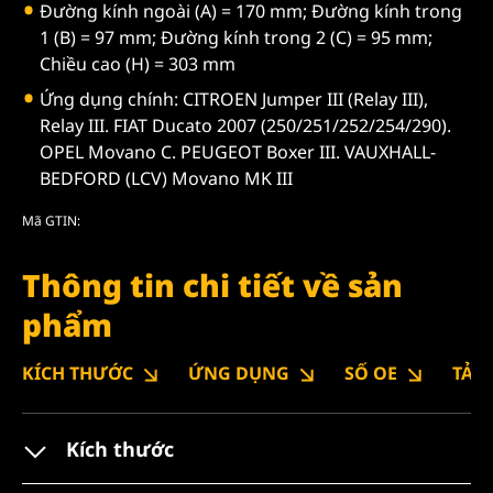
Đường kính ngoài (A) = 170 mm; Đường kính trong
1 (B) = 97 mm; Đường kính trong 2 (C) = 95 mm;
Chiều cao (H) = 303 mm
Ứng dụng chính: CITROEN Jumper III (Relay III),
Relay III. FIAT Ducato 2007 (250/251/252/254/290).
OPEL Movano C. PEUGEOT Boxer III. VAUXHALL-
BEDFORD (LCV) Movano MK III
Mã GTIN:
Thông tin chi tiết về sản
phẩm
KÍCH THƯỚC
ỨNG DỤNG
SỐ OE
TẢI
Kích thước