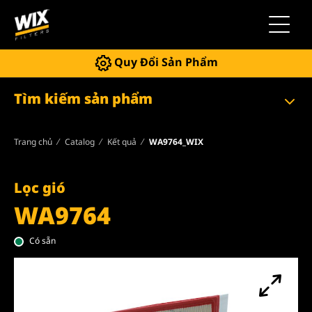
Chuyển 
Quy Đổi Sản Phẩm
Tìm kiếm sản phẩm
Trang chủ
Catalog
Kết quả
WA9764_WIX
Lọc gió
WA9764
Có sẵn