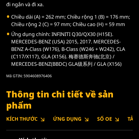
đi ngắn và đi xa.
Chiều dài (A) = 262 mm; Chiều rộng 1 (B) = 176 mm;
Chiều rộng 2 (C) = 97 mm; Chiều cao (H) = 59 mm
Ứng dụng chính: INFINITI Q30/QX30 (H15E).
MERCEDES-BENZ (USA) 2015, 2017. MERCEDES-
BENZ A-Class (W176), B-Class (W246 + W242), CLA
(C117/X117), GLA (X156). 梅赛德斯奔驰(北京) /
MERCEDES-BENZ(BBDC) GLA级系列 / GLA (X156)
Mã GTIN: 5904608976406
Thông tin chi tiết về sản
phẩm
KÍCH THƯỚC
ỨNG DỤNG
SỐ OE
TẢI