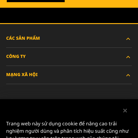
CÁC SẢN PHẨM
CÔNG TY
XE HẠNG NẶNG
MẠNG XÃ HỘI
XE HÀNH KHÁCH VÀ XE TẢI NHẸ
VỀ CHÚNG TÔI
LỌC CÔNG NGHIỆP
TÀI NGUYÊN
Facebook
SẢN PHẨM ĐUA XE
LIÊN HỆ
Instagram
Trang web này sử dụng cookie để nâng cao trải
SỰ NGHIỆP
nghiệm người dùng và phân tích hiệu suất cũng như
YouTube