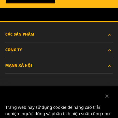
CÁC SẢN PHẨM
CÔNG TY
XE HẠNG NẶNG
MẠNG XÃ HỘI
XE HÀNH KHÁCH VÀ XE TẢI NHẸ
VỀ CHÚNG TÔI
LỌC CÔNG NGHIỆP
TÀI NGUYÊN
Facebook
SẢN PHẨM ĐUA XE
LIÊN HỆ
Instagram
Trang web này sử dụng cookie để nâng cao trải
SỰ NGHIỆP
nghiệm người dùng và phân tích hiệu suất cũng như
YouTube