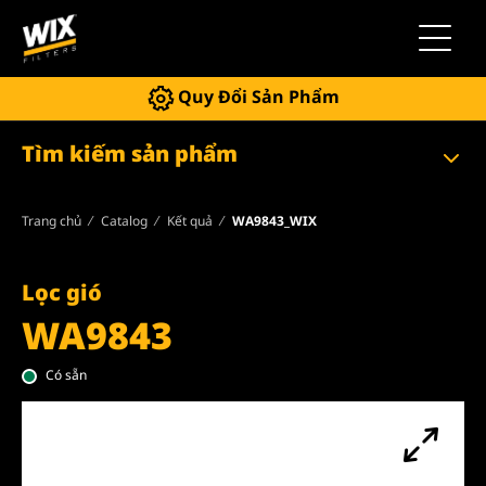
Chuyển 
Quy Đổi Sản Phẩm
Tìm kiếm sản phẩm
Trang chủ
Catalog
Kết quả
WA9843_WIX
Lọc gió
WA9843
Có sẵn