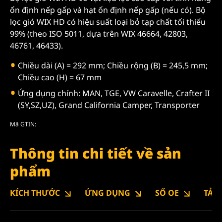
ổn định nếp gấp và hạt ổn định nếp gấp (nếu có). Bộ
lọc gió WIX HD có hiệu suất loại bỏ tạp chất tối thiểu
99% (theo ISO 5011, dựa trên WIX 46664, 42803,
46761, 46433).
Chiều dài (A) = 292 mm; Chiều rộng (B) = 245,5 mm;
Chiều cao (H) = 67 mm
Ứng dụng chính: MAN, TGE, VW Caravelle, Crafter II
(SY,SZ,UZ), Grand California Camper, Transporter
Mã GTIN:
Thông tin chi tiết về sản
phẩm
KÍCH THƯỚC
ỨNG DỤNG
SỐ OE
TẢI