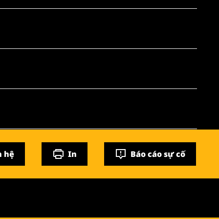
n hệ
In
Báo cáo sự cố