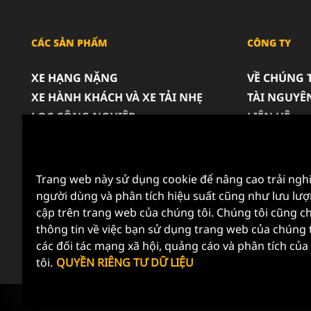
CÁC SẢN PHẨM
CÔNG TY
XE HẠNG NẶNG
VỀ CHÚNG 
XE HÀNH KHÁCH VÀ XE TẢI NHẸ
TÀI NGUYÊ
LỌC CÔNG NGHIỆP
LIÊN HỆ
SẢN PHẨM ĐUA XE
SỰ NGHIỆP
QUYỀN RIÊ
THÔNG BÁO
Trang web này sử dụng cookie để nâng cao trải ng
người dùng và phân tích hiệu suất cũng như lưu lượ
cập trên trang web của chúng tôi. Chúng tôi cũng ch
thông tin về việc bạn sử dụng trang web của chúng t
các đối tác mạng xã hội, quảng cáo và phân tích củ
tôi.
QUYỀN RIÊNG TƯ DỮ LIỆU
Copyright 2024 MANN+HUMMEL. All rights reserved.