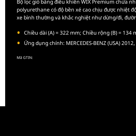
Bộ lọc gió bảng điều khiển WIX Premium chứa nhiề
polyurethane có độ bền xé cao chịu được nhiệt độ
xe bình thường và khắc nghiệt như dừng/đi, đường
Chiều dài (A) = 322 mm; Chiều rộng (B) = 134
Ứng dụng chính: MERCEDES-BENZ (USA) 2012, 
Mã GTIN: