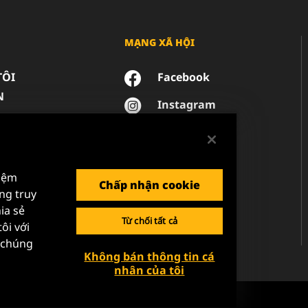
MẠNG XÃ HỘI
TÔI
Facebook
N
Instagram
YouTube
NG TƯ DỮ LIỆU
 PHÁP LÝ
hiệm
Chấp nhận cookie
ng truy
ia sẻ
Từ chối tất cả
ôi với
a chúng
Không bán thông tin cá
nhân của tôi