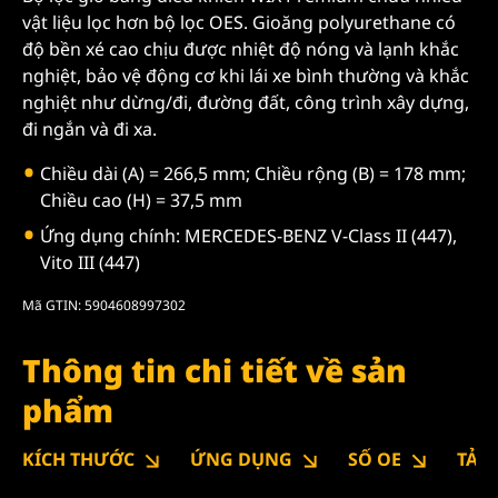
vật liệu lọc hơn bộ lọc OES. Gioăng polyurethane có
độ bền xé cao chịu được nhiệt độ nóng và lạnh khắc
nghiệt, bảo vệ động cơ khi lái xe bình thường và khắc
nghiệt như dừng/đi, đường đất, công trình xây dựng,
đi ngắn và đi xa.
Chiều dài (A) = 266,5 mm; Chiều rộng (B) = 178 mm;
Chiều cao (H) = 37,5 mm
Ứng dụng chính: MERCEDES-BENZ V-Class II (447),
Vito III (447)
Mã GTIN: 5904608997302
Thông tin chi tiết về sản
phẩm
KÍCH THƯỚC
ỨNG DỤNG
SỐ OE
TẢI