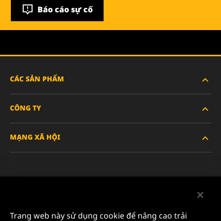
Báo cáo sự cố
CÁC SẢN PHẨM
CÔNG TY
XE HẠNG NẶNG
MẠNG XÃ HỘI
XE HÀNH KHÁCH VÀ XE TẢI NHẸ
VỀ CHÚNG TÔI
LỌC CÔNG NGHIỆP
TÀI NGUYÊN
Facebook
SẢN PHẨM ĐUA XE
LIÊN HỆ
Instagram
Trang web này sử dụng cookie để nâng cao trải