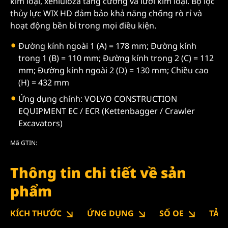
kim loại, xenluloza tăng cường và lưới kim loại. Bộ lọc
thủy lực WIX HD đảm bảo khả năng chống rò rỉ và
hoạt động bền bỉ trong mọi điều kiện.
Đường kính ngoài 1 (A) = 178 mm; Đường kính
trong 1 (B) = 110 mm; Đường kính trong 2 (C) = 112
mm; Đường kính ngoài 2 (D) = 130 mm; Chiều cao
(H) = 432 mm
Ứng dụng chính: VOLVO CONSTRUCTION
EQUIPMENT EC / ECR (Kettenbagger / Crawler
Excavators)
Mã GTIN:
Thông tin chi tiết về sản
phẩm
KÍCH THƯỚC
ỨNG DỤNG
SỐ OE
TẢI