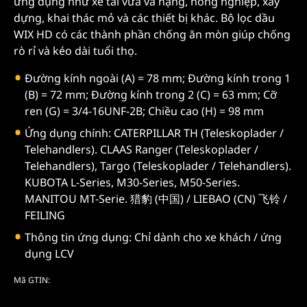
ứng dụng như xe tải vừa và nặng, nông nghiệp, xây
dựng, khai thác mỏ và các thiết bị khác. Bộ lọc dầu
WIX HD có các thành phần chống ăn mòn giúp chống
rò rỉ và kéo dài tuổi thọ.
Đường kính ngoài (A) = 78 mm; Đường kính trong 1
(B) = 72 mm; Đường kính trong 2 (C) = 63 mm; Cỡ
ren (G) = 3/4-16UNF-2B; Chiều cao (H) = 98 mm
Ứng dụng chính: CATERPILLAR TH (Teleskoplader /
Telehandlers). CLAAS Ranger (Teleskoplader /
Telehandlers), Targo (Teleskoplader / Telehandlers).
KUBOTA L-Series, M30-Series, M50-Series.
MANITOU MT-Serie. 猎豹 (中国) / LIEBAO (CN) 飞铃 /
FEILING
Thông tin ứng dụng: Chỉ dành cho xe khách / ứng
dụng LCV
Mã GTIN: