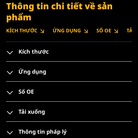
Thông tin chi tiết về sản
phẩm
KÍCH THƯỚC
ỨNG DỤNG
SỐ OE
TẢI
Kích thước
Ứng dụng
Số OE
Tải xuống
Thông tin pháp lý