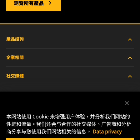
瀏覽所有產品
產品諮詢
企業相關
重型設備車輛
社交媒體
小客車與商用車
關於WIX
工業濾芯
線上資源
Facebook
賽車產品
聯絡我們
本网站使用 Cookie 来增强用户体验，并分析我们网站的
Instagram
性能和流量。我们还会与合作的社交媒体、广告商和分析
職涯發展
商分享与您使用我们网站相关的信息。
Data privacy
YouTube