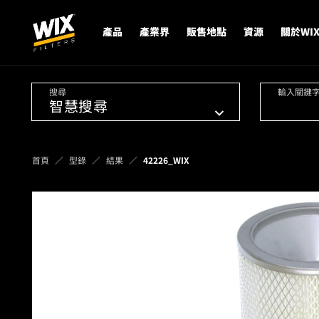
產品
產業界
販售地點
資源
關於WI
搜尋
輸入關鍵
首頁
型錄
結果
42226_WIX