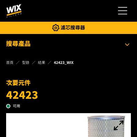
切換導
濾芯搜尋器
搜尋產品
首頁
型錄
結果
42423_WIX
次要元件
42423
可用