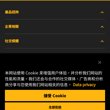
產品諮詢
企業相關
重型設備車輛
社交媒體
小客車與商用車
關於WIX
工業濾芯
線上資源
Facebook
賽車產品
聯絡我們
本网站使用 Cookie 来增强用户体验，并分析我们网站的
Instagram
性能和流量。我们还会与合作的社交媒体、广告商和分析
職涯發展
商分享与您使用我们网站相关的信息。
Data privacy
YouTube
接受 Cookie
隱私政策
MANN+HUMMEL
全部拒绝
法律聲明