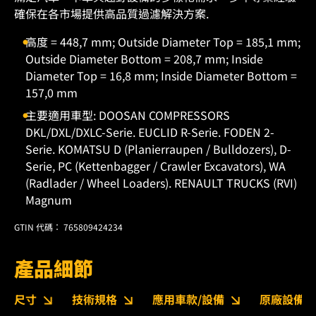
確保在各市場提供高品質過濾解決方案.
高度 = 448,7 mm; Outside Diameter Top = 185,1 mm;
Outside Diameter Bottom = 208,7 mm; Inside
Diameter Top = 16,8 mm; Inside Diameter Bottom =
157,0 mm
主要適用車型: DOOSAN COMPRESSORS
DKL/DXL/DXLC-Serie. EUCLID R-Serie. FODEN 2-
Serie. KOMATSU D (Planierraupen / Bulldozers), D-
Serie, PC (Kettenbagger / Crawler Excavators), WA
(Radlader / Wheel Loaders). RENAULT TRUCKS (RVI)
Magnum
GTIN 代碼： 765809424234
產品細節
尺寸
技術規格
應用車款/設備
原廠設備編