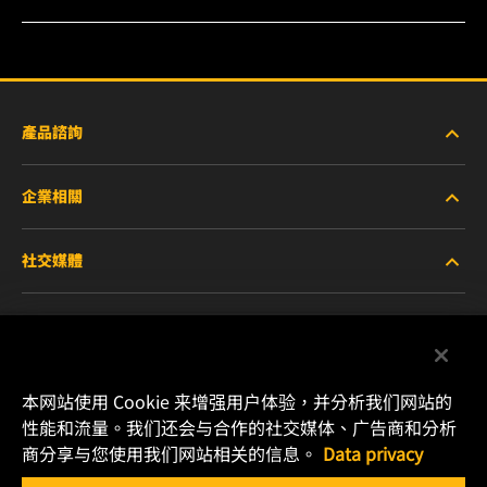
產品諮詢
企業相關
重型設備車輛
社交媒體
小客車與商用車
關於WIX
工業濾芯
線上資源
Facebook
賽車產品
聯絡我們
本网站使用 Cookie 来增强用户体验，并分析我们网站的
Instagram
性能和流量。我们还会与合作的社交媒体、广告商和分析
職涯發展
商分享与您使用我们网站相关的信息。
Data privacy
YouTube