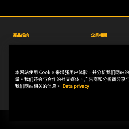
產品諮詢
企業相關
重型設備車輛
關於WIX
小客車與商用車
線上資源
工業濾芯
聯絡我們
本网站使用 Cookie 来增强用户体验，并分析我们网站
賽車產品
職涯發展
量。我们还会与合作的社交媒体、广告商和分析商分享
隱私政策
我们网站相关的信息。
Data privacy
法律聲明
Copyright 2025 MANN+HUMMEL. All rights reserved.