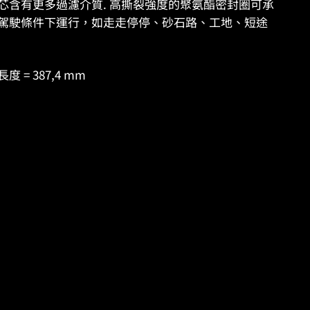
ES 濾芯含有更多過濾介質. 高撕裂強度的聚氨酯密封圈可承
駕駛條件下運行，如走走停停、砂石路、工地、短途
 長度 = 387,4 mm