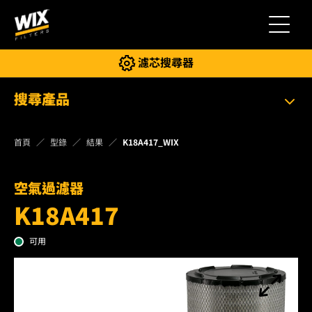
切換導
濾芯搜尋器
搜尋產品
首頁
型錄
結果
K18A417_WIX
空氣過濾器
K18A417
可用