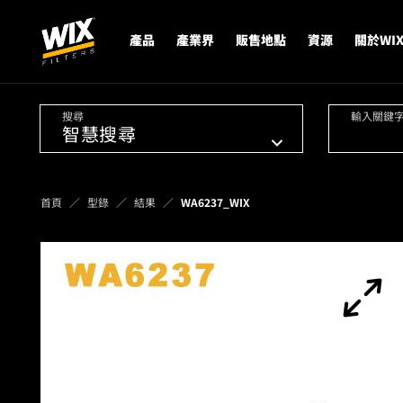
產品
產業界
販售地點
資源
關於WI
搜尋
輸入關鍵
首頁
型錄
結果
WA6237_WIX