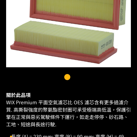
關於此品項
WIX Premium 平面空氣濾芯比 OES 濾芯含有更多過濾介
質. 高撕裂強度的聚氨酯密封圈可承受極端高低溫，保護引
擎在正常與惡劣駕駛條件下運行，如走走停停、砂石路、
工地、短途與長途行駛.
長度 (A) = 230 mm; 寬度 (B) = 90 mm; 高度 (H) = 49