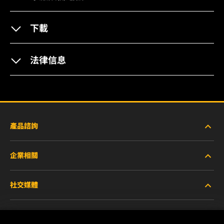
下載
法律信息
產品諮詢
企業相關
重型設備車輛
社交媒體
小客車與商用車
關於WIX
工業濾芯
線上資源
Facebook