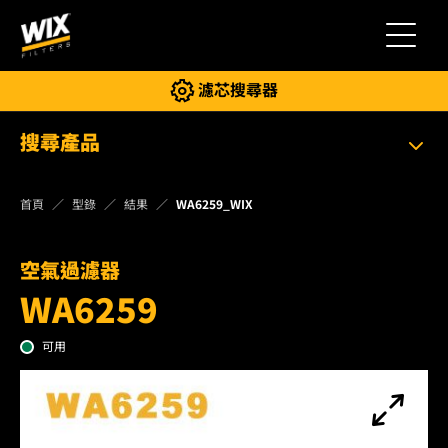
切換導
濾芯搜尋器
搜尋產品
首頁
型錄
結果
WA6259_WIX
空氣過濾器
WA6259
可用