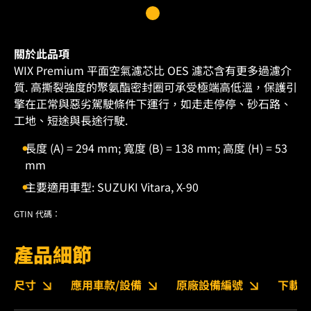
關於此品項
WIX Premium 平面空氣濾芯比 OES 濾芯含有更多過濾介
質. 高撕裂強度的聚氨酯密封圈可承受極端高低溫，保護引
擎在正常與惡劣駕駛條件下運行，如走走停停、砂石路、
工地、短途與長途行駛.
長度 (A) = 294 mm; 寬度 (B) = 138 mm; 高度 (H) = 53
mm
主要適用車型: SUZUKI Vitara, X-90
GTIN 代碼：
產品細節
尺寸
應用車款/設備
原廠設備編號
下載