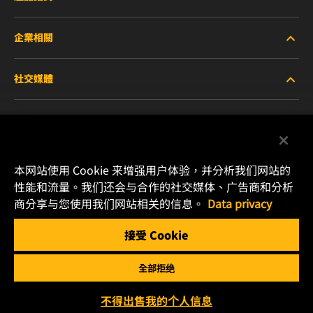
企業相關
重型設備車輛
社交媒體
小客車與商用車
關於WIX
工業濾芯
線上資源
Facebook
賽車產品
聯絡我們
本网站使用 Cookie 来增强用户体验，并分析我们网站的
Instagram
性能和流量。我们还会与合作的社交媒体、广告商和分析
職涯發展
商分享与您使用我们网站相关的信息。
Data privacy
YouTube
接受 Cookie
隱私政策
MANN+HUMMEL
全部拒绝
法律聲明
Copyright 2025 MANN+HUMMEL. All rights reserved.
不得出售我的个人信息