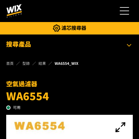
切換導
濾芯搜尋器
搜尋產品
首頁
型錄
結果
WA6554_WIX
空氣過濾器
WA6554
可用