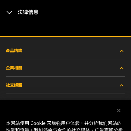
法律信息
產品諮詢
企業相關
重型設備車輛
社交媒體
小客車與商用車
關於WIX
工業濾芯
線上資源
Facebook
賽車產品
聯絡我們
本网站使用 Cookie 来增强用户体验，并分析我们网站的
Instagram
性能和流量。我们还会与合作的社交媒体、广告商和分析