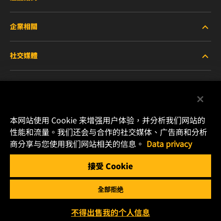
企業相關
重型設備車輛
社交媒體
小客車與商用車
關於WIX
工業濾芯
線上資源
Facebook
賽車產品
聯絡我們
本网站使用 Cookie 来增强用户体验，并分析我们网站的
Instagram
性能和流量。我们还会与合作的社交媒体、广告商和分析
職涯發展
商分享与您使用我们网站相关的信息。
Data privacy
YouTube
接受 Cookie
隱私政策
MANN+HUMMEL
全部拒绝
法律聲明
Copyright 2025 MANN+HUMMEL. All rights reserved.
不得出售我的个人信息