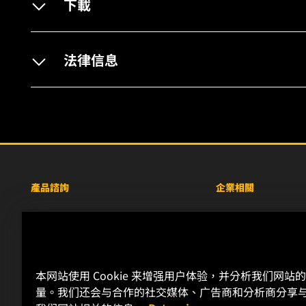
下載
法律信息
產品諮詢
企業相關
重型設備車輛
關於WIX
小客車與商用車
線上資源
工業濾芯
聯絡我們
本网站使用 Cookie 来增强用户体验，并分析我们网站
賽車產品
職涯發展
量。我们还会与合作的社交媒体、广告商和分析商分享
隱私政策