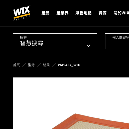
產品
產業界
販售地點
資源
關於WI
搜尋
輸入關鍵
首頁
型錄
結果
WA9457_WIX