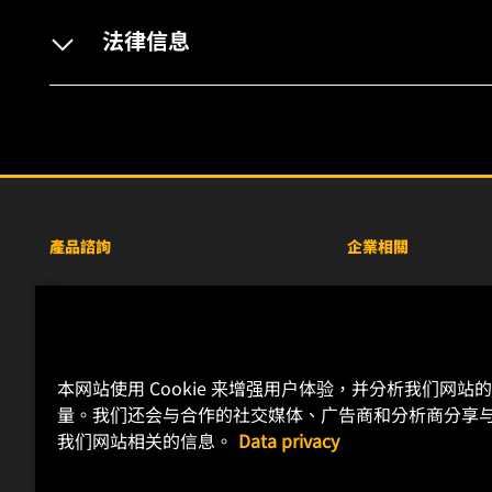
法律信息
產品諮詢
企業相關
重型設備車輛
關於WIX
小客車與商用車
線上資源
工業濾芯
聯絡我們
本网站使用 Cookie 来增强用户体验，并分析我们网站
賽車產品
職涯發展
量。我们还会与合作的社交媒体、广告商和分析商分享
隱私政策
我们网站相关的信息。
Data privacy
法律聲明