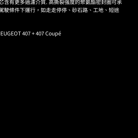
ES 濾芯含有更多過濾介質. 高撕裂強度的聚氨酯密封圈可承
駕駛條件下運行，如走走停停、砂石路、工地、短途
EUGEOT 407 + 407 Coupé