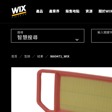
產品
產業界
販售地點
資源
關於WI
搜尋
輸入關鍵
首頁
型錄
結果
WA9471_WIX