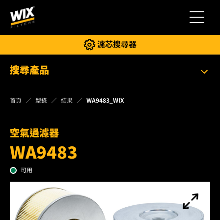
切換導
濾芯搜尋器
搜尋產品
首頁
型錄
結果
WA9483_WIX
空氣過濾器
WA9483
可用