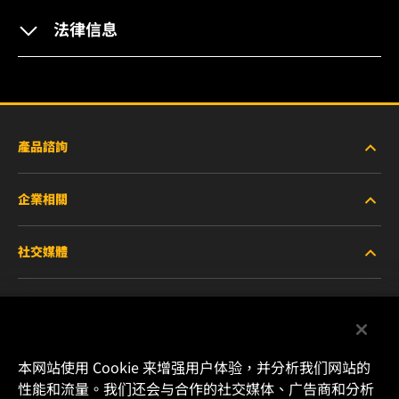
法律信息
產品諮詢
企業相關
重型設備車輛
社交媒體
小客車與商用車
關於WIX
工業濾芯
線上資源
Facebook
賽車產品
聯絡我們
本网站使用 Cookie 来增强用户体验，并分析我们网站的
Instagram
性能和流量。我们还会与合作的社交媒体、广告商和分析