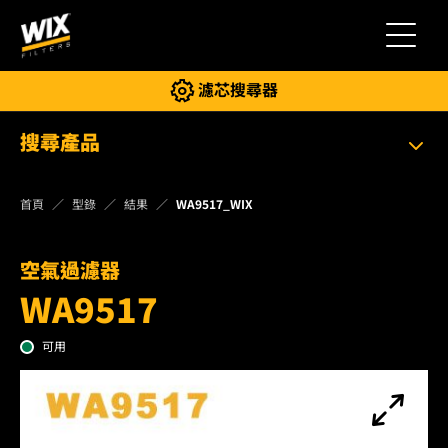
切換導
濾芯搜尋器
搜尋產品
首頁
型錄
結果
WA9517_WIX
空氣過濾器
WA9517
可用