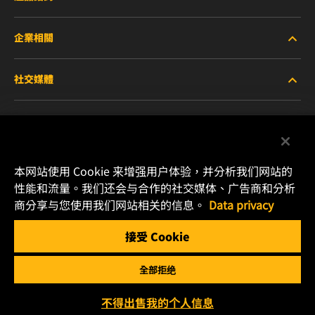
企業相關
重型設備車輛
社交媒體
小客車與商用車
關於WIX
工業濾芯
線上資源
Facebook
賽車產品
聯絡我們
本网站使用 Cookie 来增强用户体验，并分析我们网站的
Instagram
性能和流量。我们还会与合作的社交媒体、广告商和分析
職涯發展
商分享与您使用我们网站相关的信息。
Data privacy
YouTube
接受 Cookie
隱私政策
MANN+HUMMEL
全部拒绝
法律聲明
Copyright 2025 MANN+HUMMEL. All rights reserved.
不得出售我的个人信息