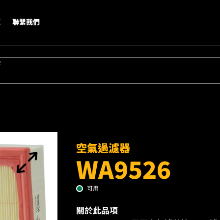
X
聯繫我們
字
空氣過濾器
WA9526
可用
關於此品項