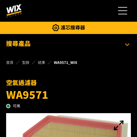
切換導
濾芯搜尋器
搜尋產品
首頁
型錄
結果
WA9571_WIX
空氣過濾器
WA9571
可用