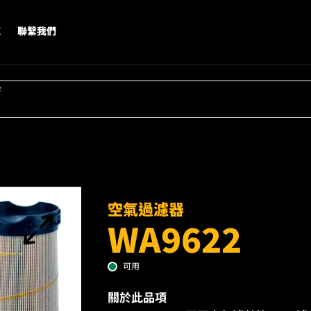
X
聯繫我們
字
空氣過濾器
WA9622
可用
關於此品項