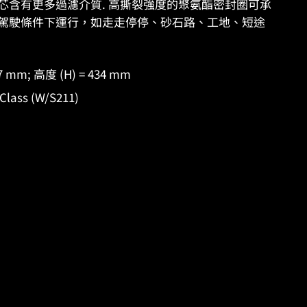
ES 濾芯含有更多過濾介質. 高撕裂強度的聚氨酯密封圈可承
駕駛條件下運行，如走走停停、砂石路、工地、短途
17 mm; 高度 (H) = 434 mm
ass (W/S211)