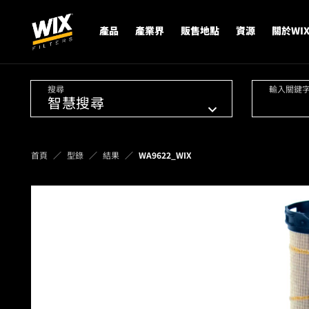
產品
產業界
販售地點
資源
關於WI
搜尋
輸入關鍵
首頁
型錄
結果
WA9622_WIX