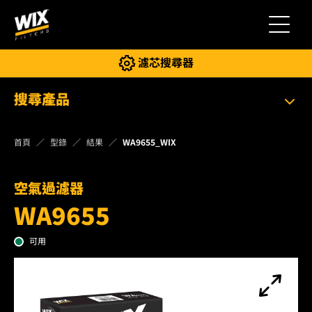
切換導
濾芯搜尋器
搜尋產品
首頁
型錄
結果
WA9655_WIX
空氣過濾器
WA9655
可用