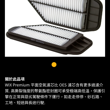
關於此品項
WIX Premium 平面空氣濾芯比 OES 濾芯含有更多過濾介
質. 高撕裂強度的聚氨酯密封圈可承受極端高低溫，保護引
擎在正常與惡劣駕駛條件下運行，如走走停停、砂石路、
工地、短途與長途行駛.