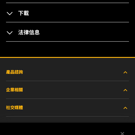
下載
法律信息
產品諮詢
企業相關
重型設備車輛
社交媒體
小客車與商用車
關於WIX
工業濾芯
線上資源
Facebook