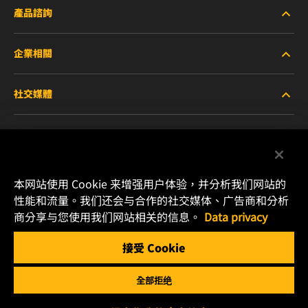
產品諮詢
企業相關
重型設備車輛
社交媒體
小客車與商用車
關於WIX
工業濾芯
線上資源
Facebook
賽車產品
聯絡我們
本网站使用 Cookie 来增强用户体验，并分析我们网站的
Instagram
性能和流量。我们还会与合作的社交媒体、广告商和分析
職涯發展
商分享与您使用我们网站相关的信息。
Data privacy
YouTube
接受 Cookie
隱私政策
MANN+HUMMEL
全部拒绝
法律聲明