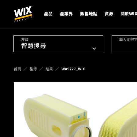
產品
產業界
販售地點
資源
關於WI
搜尋
輸入關鍵
首頁
型錄
結果
WA9727_WIX