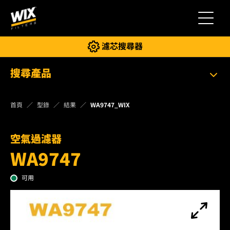
切換導
濾芯搜尋器
搜尋產品
首頁
型錄
結果
WA9747_WIX
空氣過濾器
WA9747
可用