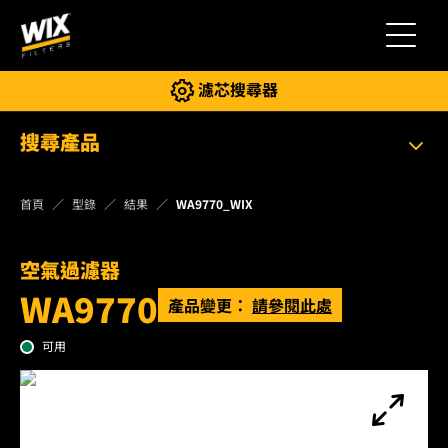
切換導
濾芯搜尋器
搜尋產品
首頁
型錄
結果
WA9770_WIX
空氣過濾器
WA9770
產品變更：
請參閱此處
可用