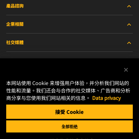
產品諮詢
企業相關
重型設備車輛
社交媒體
小客車與商用車
關於WIX
工業濾芯
線上資源
Facebook
賽車產品
聯絡我們
本网站使用 Cookie 来增强用户体验，并分析我们网站的
Instagram
性能和流量。我们还会与合作的社交媒体、广告商和分析
職涯發展
商分享与您使用我们网站相关的信息。
Data privacy
YouTube
接受 Cookie
隱私政策
MANN+HUMMEL
全部拒绝
法律聲明