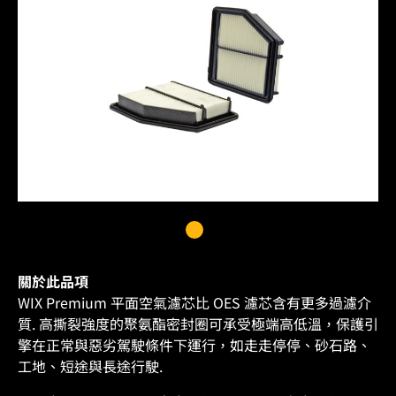
關於此品項
WIX Premium 平面空氣濾芯比 OES 濾芯含有更多過濾介
質. 高撕裂強度的聚氨酯密封圈可承受極端高低溫，保護引
擎在正常與惡劣駕駛條件下運行，如走走停停、砂石路、
工地、短途與長途行駛.