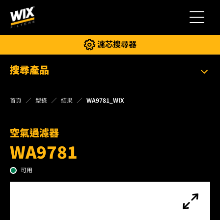
切換導
濾芯搜尋器
搜尋產品
首頁
型錄
結果
WA9781_WIX
空氣過濾器
WA9781
可用