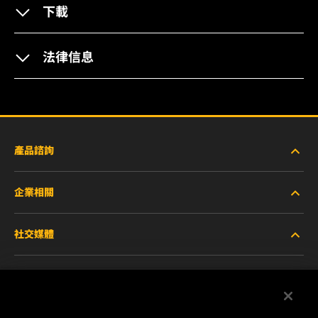
下載
法律信息
產品諮詢
企業相關
重型設備車輛
社交媒體
小客車與商用車
關於WIX
工業濾芯
線上資源
Facebook
賽車產品