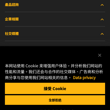
產品諮詢
企業相關
重型設備車輛
社交媒體
小客車與商用車
關於WIX
工業濾芯
線上資源
Facebook
賽車產品
聯絡我們
本网站使用 Cookie 来增强用户体验，并分析我们网站的
Instagram
性能和流量。我们还会与合作的社交媒体、广告商和分析
職涯發展
商分享与您使用我们网站相关的信息。
Data privacy
YouTube
接受 Cookie
隱私政策
MANN+HUMMEL
全部拒绝
法律聲明