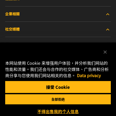
企業相關
重型設備車輛
社交媒體
小客車與商用車
關於WIX
工業濾芯
線上資源
Facebook
賽車產品
聯絡我們
本网站使用 Cookie 来增强用户体验，并分析我们网站的
Instagram
性能和流量。我们还会与合作的社交媒体、广告商和分析
職涯發展
商分享与您使用我们网站相关的信息。
Data privacy
YouTube
接受 Cookie
隱私政策
MANN+HUMMEL
全部拒绝
法律聲明
Copyright 2025 MANN+HUMMEL. All rights reserved.
不得出售我的个人信息