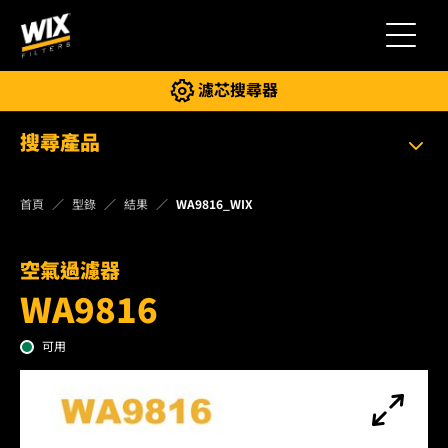
切換導
濾芯搜尋器
搜尋產品
首頁
型錄
結果
WA9816_WIX
空氣過濾器
WA9816
可用