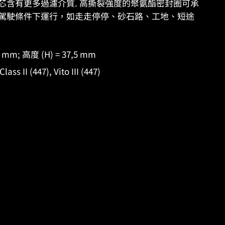
ES 濾芯含有更多過濾介質. 高撕裂強度的聚氨酯密封圈可承
駕駛條件下運行，如走走停停、砂石路、工地、短途
8 mm; 高度 (H) = 37,5 mm
II (447), Vito III (447)