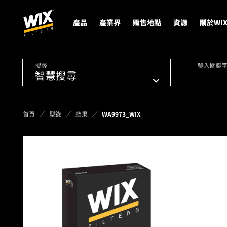
產品
產業界
販售地點
資源
關於WI
搜尋
輸入關鍵
首頁
型錄
結果
WA9973_WIX