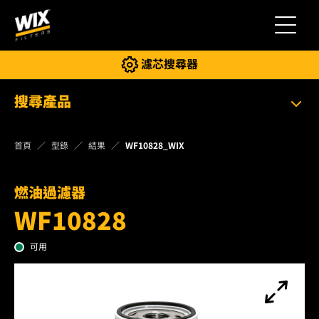
切換導
濾芯搜尋器
搜尋產品
首頁
型錄
結果
WF10828_WIX
燃油過濾器
WF10828
可用